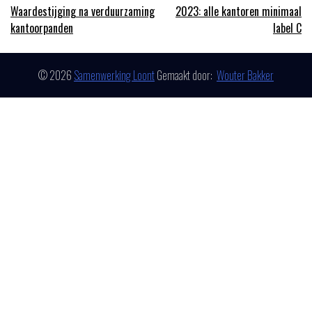
Bericht
Waardestijging na verduurzaming
2023: alle kantoren minimaal
kantoorpanden
label C
navigatie
© 2026
Samenwerking Loont
Gemaakt door:
Wouter Bakker